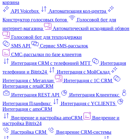
корзина
API Voicebox
Автоматизация кол‑центра
Конструктор голосовых ботов
Голосовой бот для
интернет‑магазина
Автоматический исходящий обзвон
Голосовой бот для техподдержки
SMS API
Сервис SMS-рассылок
СМС-рассылки по базе клиентов
Интеграция CRM с телефонией МТТ
Интеграция
телефонии и Bitrix24
Интеграция с МойСклад
Интеграция с Мегаплан
Интеграция с 1C CRM
Интеграция с retailCRM
Интеграция REST API
Интеграция Клиентикс
Интеграция Планфикс
Интеграция с YCLIENTS
Интеграция с amoCRM
Внедрение и настройка amoCRM
Внедрение и
настройка Bitrix24
Настройка CRM
Внедрение CRM-системы