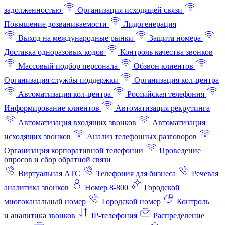
задолженностью
Организация исходящей связи
Повышение дозваниваемости
Лидогенерация
Выход на международные рынки
Защита номера
Доставка одноразовых кодов
Контроль качества звонков
Массовый подбор персонала
Обзвон клиентов
Организация службы поддержки
Организация кол-центра
Автоматизация кол-центра
Российская телефония
Информирование клиентов
Автоматизация рекрутинга
Автоматизация входящих звонков
Автоматизация
исходящих звонков
Анализ телефонных разговоров
Организация корпоративной телефонии
Проведение
опросов и сбор обратной связи
Виртуальная АТС
Телефония для бизнеса
Речевая
аналитика звонков
Номер 8-800
Городской
многоканальный номер
Городской номер
Контроль
и аналитика звонков
IP-телефония
Распределение