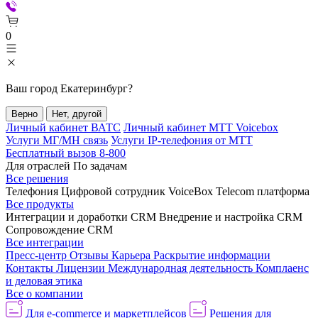
0
Ваш город
Екатеринбург
?
Верно
Нет, другой
Личный кабинет ВАТС
Личный кабинет МТТ Voicebox
Услуги МГ/МН связь
Услуги IP-телефония от МТТ
Бесплатный вызов 8-800
Для отраслей
По задачам
Все решения
Телефония
Цифровой сотрудник VoiceBox
Telecom платформа
Все продукты
Интеграции и доработки CRM
Внедрение и настройка CRM
Сопровождение CRM
Все интеграции
Пресс-центр
Отзывы
Карьера
Раскрытие информации
Контакты
Лицензии
Международная деятельность
Комплаенс
и деловая этика
Все о компании
Для e-commerce и маркетплейсов
Решения для