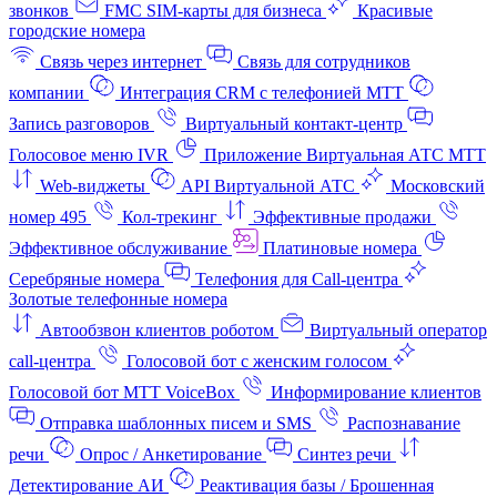
звонков
FMC SIM-карты для бизнеса
Красивые
городские номера
Связь через интернет
Связь для сотрудников
компании
Интеграция CRM с телефонией МТТ
Запись разговоров
Виртуальный контакт‑центр
Голосовое меню IVR
Приложение Виртуальная АТС МТТ
Web-виджеты
API Виртуальной АТС
Московский
номер 495
Кол-трекинг
Эффективные продажи
Эффективное обслуживание
Платиновые номера
Серебряные номера
Телефония для Call-центра
Золотые телефонные номера
Автообзвон клиентов роботом
Виртуальный оператор
call-центра
Голосовой бот с женским голосом
Голосовой бот МТТ VoiceBox
Информирование клиентов
Отправка шаблонных писем и SMS
Распознавание
речи
Опрос / Анкетирование
Синтез речи
Детектирование АИ
Реактивация базы / Брошенная