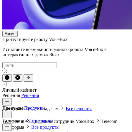
Акция
Протестируйте работу VoiceBox
Испытайте возможности умного робота VoiceBox в
интерактивных демо-кейсах.
Личный кабинет
Решения
Решения
Продукты
Продукты
Для отраслей
По задачам
Все решения
Интеграции
Интеграции
Телефония
Цифровой сотрудник VoiceBox
Telecom
платформа
Все продукты