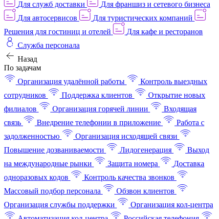
Для служб доставки
Для франшиз и сетевого бизнеса
Для автосервисов
Для туристических компаний
Решения для гостиниц и отелей
Для кафе и ресторанов
Служба персонала
Назад
По задачам
Организация удалённой работы
Контроль выездных
сотрудников
Поддержка клиентов
Открытие новых
филиалов
Организация горячей линии
Входящая
связь
Внедрение телефонии в приложение
Работа с
задолженностью
Организация исходящей связи
Повышение дозваниваемости
Лидогенерация
Выход
на международные рынки
Защита номера
Доставка
одноразовых кодов
Контроль качества звонков
Массовый подбор персонала
Обзвон клиентов
Организация службы поддержки
Организация кол-центра
Автоматизация кол-центра
Российская телефония