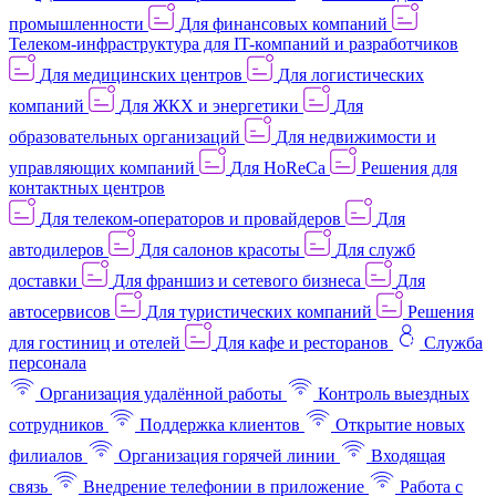
промышленности
Для финансовых компаний
Телеком-инфраструктура для IT-компаний и разработчиков
Для медицинских центров
Для логистических
компаний
Для ЖКХ и энергетики
Для
образовательных организаций
Для недвижимости и
управляющих компаний
Для HoReCa
Решения для
контактных центров
Для телеком-операторов и провайдеров
Для
автодилеров
Для салонов красоты
Для служб
доставки
Для франшиз и сетевого бизнеса
Для
автосервисов
Для туристических компаний
Решения
для гостиниц и отелей
Для кафе и ресторанов
Служба
персонала
Организация удалённой работы
Контроль выездных
сотрудников
Поддержка клиентов
Открытие новых
филиалов
Организация горячей линии
Входящая
связь
Внедрение телефонии в приложение
Работа с