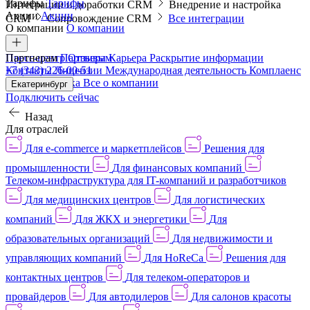
Тарифы
Тарифы
Интеграции и доработки CRM
Внедрение и настройка
Акции
Акции
CRM
Сопровождение CRM
Все интеграции
О компании
О компании
Пресс-центр
Партнерам
Партнерам
Отзывы
Карьера
Раскрытие информации
Контакты
+7 (343) 226-00-51
Лицензии
Международная деятельность
Комплаенс
и деловая этика
Все о компании
Екатеринбург
Подключить сейчас
Назад
Для отраслей
Для e-commerce и маркетплейсов
Решения для
промышленности
Для финансовых компаний
Телеком-инфраструктура для IT-компаний и разработчиков
Для медицинских центров
Для логистических
компаний
Для ЖКХ и энергетики
Для
образовательных организаций
Для недвижимости и
управляющих компаний
Для HoReCa
Решения для
контактных центров
Для телеком-операторов и
провайдеров
Для автодилеров
Для салонов красоты