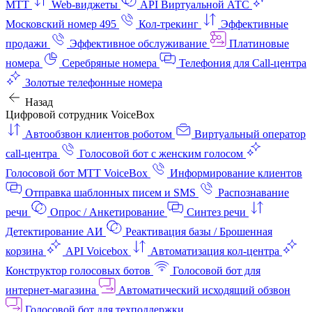
МТТ
Web-виджеты
API Виртуальной АТС
Московский номер 495
Кол-трекинг
Эффективные
продажи
Эффективное обслуживание
Платиновые
номера
Серебряные номера
Телефония для Call-центра
Золотые телефонные номера
Назад
Цифровой сотрудник VoiceBox
Автообзвон клиентов роботом
Виртуальный оператор
call-центра
Голосовой бот с женским голосом
Голосовой бот МТТ VoiceBox
Информирование клиентов
Отправка шаблонных писем и SMS
Распознавание
речи
Опрос / Анкетирование
Синтез речи
Детектирование АИ
Реактивация базы / Брошенная
корзина
API Voicebox
Автоматизация кол‑центра
Конструктор голосовых ботов
Голосовой бот для
интернет‑магазина
Автоматический исходящий обзвон
Голосовой бот для техподдержки