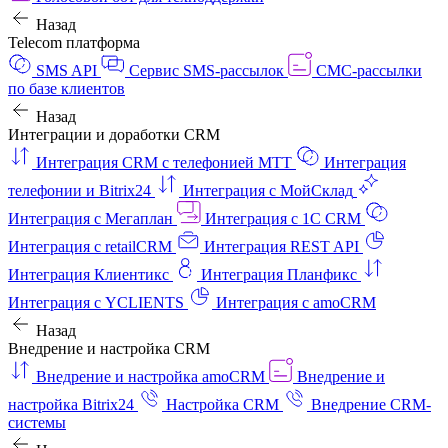
Назад
Telecom платформа
SMS API
Сервис SMS-рассылок
СМС-рассылки
по базе клиентов
Назад
Интеграции и доработки CRM
Интеграция CRM с телефонией МТТ
Интеграция
телефонии и Bitrix24
Интеграция с МойСклад
Интеграция с Мегаплан
Интеграция с 1C CRM
Интеграция с retailCRM
Интеграция REST API
Интеграция Клиентикс
Интеграция Планфикс
Интеграция с YCLIENTS
Интеграция с amoCRM
Назад
Внедрение и настройка CRM
Внедрение и настройка amoCRM
Внедрение и
настройка Bitrix24
Настройка CRM
Внедрение CRM-
системы