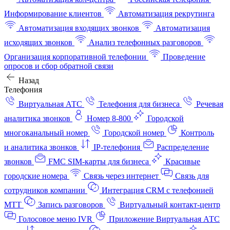
Информирование клиентов
Автоматизация рекрутинга
Автоматизация входящих звонков
Автоматизация
исходящих звонков
Анализ телефонных разговоров
Организация корпоративной телефонии
Проведение
опросов и сбор обратной связи
Назад
Телефония
Виртуальная АТС
Телефония для бизнеса
Речевая
аналитика звонков
Номер 8-800
Городской
многоканальный номер
Городской номер
Контроль
и аналитика звонков
IP-телефония
Распределение
звонков
FMC SIM-карты для бизнеса
Красивые
городские номера
Связь через интернет
Связь для
сотрудников компании
Интеграция CRM с телефонией
МТТ
Запись разговоров
Виртуальный контакт‑центр
Голосовое меню IVR
Приложение Виртуальная АТС