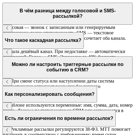
В чём разница между голосовой и SMS-
рассылкой?
Голосовая — звонок с записанным или генерируемым
сообщением, выше открываемость. SMS — текстовое
сообщение, остаётся у клиента. Каскад сочетает оба канала.
Что такое каскадная рассылка?
Сначала дешёвый канал. При недоставке — автоматически
следующий. Голос → SMS. Экономия до 40% бюджета.
Можно ли настроить триггерные рассылки по
событию в CRM?
Да. При смене статуса или наступлении даты система
автоматически запускает рассылку без ручного
вмешательства.
Как персонализировать сообщения?
В шаблоне используются переменные: имя, сумма, дата, номер
заказа. Данные подтягиваются из CRM или загружаются в
CSV.
Есть ли ограничения по времени рассылок?
Да. Рекламные рассылки регулируются 38-ФЗ. МТТ помогает
настроить в соответствии с требованиями: время суток,