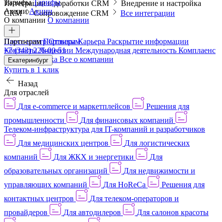
Тарифы
Тарифы
Интеграции и доработки CRM
Внедрение и настройка
Акции
Акции
CRM
Сопровождение CRM
Все интеграции
О компании
О компании
Пресс-центр
Партнерам
Партнерам
Отзывы
Карьера
Раскрытие информации
Контакты
+7 (343) 226-00-51
Лицензии
Международная деятельность
Комплаенс
и деловая этика
Все о компании
Екатеринбург
Купить в 1 клик
Назад
Для отраслей
Для e-commerce и маркетплейсов
Решения для
промышленности
Для финансовых компаний
Телеком-инфраструктура для IT-компаний и разработчиков
Для медицинских центров
Для логистических
компаний
Для ЖКХ и энергетики
Для
образовательных организаций
Для недвижимости и
управляющих компаний
Для HoReCa
Решения для
контактных центров
Для телеком-операторов и
провайдеров
Для автодилеров
Для салонов красоты