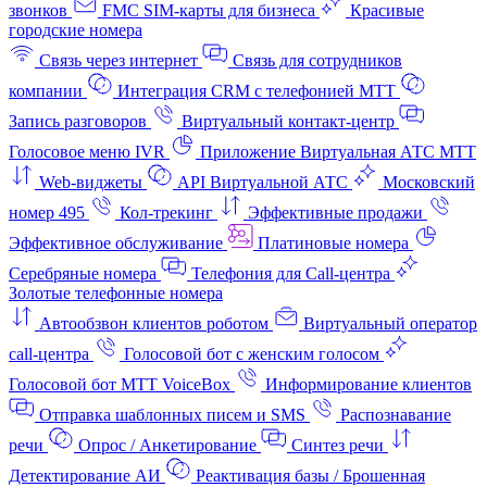
звонков
FMC SIM-карты для бизнеса
Красивые
городские номера
Связь через интернет
Связь для сотрудников
компании
Интеграция CRM с телефонией МТТ
Запись разговоров
Виртуальный контакт‑центр
Голосовое меню IVR
Приложение Виртуальная АТС МТТ
Web-виджеты
API Виртуальной АТС
Московский
номер 495
Кол-трекинг
Эффективные продажи
Эффективное обслуживание
Платиновые номера
Серебряные номера
Телефония для Call-центра
Золотые телефонные номера
Автообзвон клиентов роботом
Виртуальный оператор
call-центра
Голосовой бот с женским голосом
Голосовой бот МТТ VoiceBox
Информирование клиентов
Отправка шаблонных писем и SMS
Распознавание
речи
Опрос / Анкетирование
Синтез речи
Детектирование АИ
Реактивация базы / Брошенная