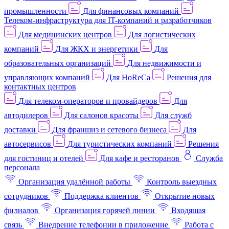
промышленности
Для финансовых компаний
Телеком-инфраструктура для IT-компаний и разработчиков
Для медицинских центров
Для логистических
компаний
Для ЖКХ и энергетики
Для
образовательных организаций
Для недвижимости и
управляющих компаний
Для HoReCa
Решения для
контактных центров
Для телеком-операторов и провайдеров
Для
автодилеров
Для салонов красоты
Для служб
доставки
Для франшиз и сетевого бизнеса
Для
автосервисов
Для туристических компаний
Решения
для гостиниц и отелей
Для кафе и ресторанов
Служба
персонала
Организация удалённой работы
Контроль выездных
сотрудников
Поддержка клиентов
Открытие новых
филиалов
Организация горячей линии
Входящая
связь
Внедрение телефонии в приложение
Работа с