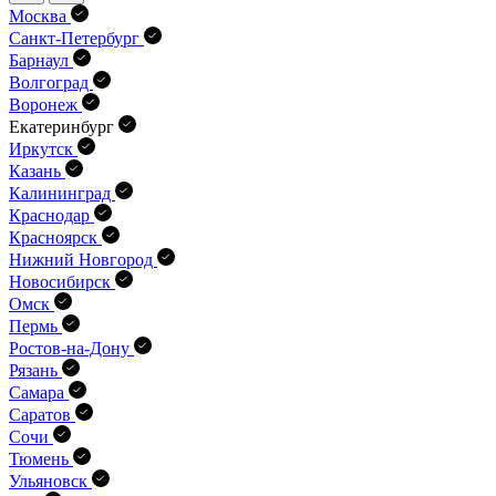
Москва
Санкт-Петербург
Барнаул
Волгоград
Воронеж
Екатеринбург
Иркутск
Казань
Калининград
Краснодар
Красноярск
Нижний Новгород
Новосибирск
Омск
Пермь
Ростов-на-Дону
Рязань
Самара
Саратов
Сочи
Тюмень
Ульяновск