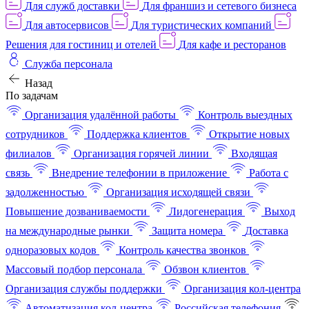
Для служб доставки
Для франшиз и сетевого бизнеса
Для автосервисов
Для туристических компаний
Решения для гостиниц и отелей
Для кафе и ресторанов
Служба персонала
Назад
По задачам
Организация удалённой работы
Контроль выездных
сотрудников
Поддержка клиентов
Открытие новых
филиалов
Организация горячей линии
Входящая
связь
Внедрение телефонии в приложение
Работа с
задолженностью
Организация исходящей связи
Повышение дозваниваемости
Лидогенерация
Выход
на международные рынки
Защита номера
Доставка
одноразовых кодов
Контроль качества звонков
Массовый подбор персонала
Обзвон клиентов
Организация службы поддержки
Организация кол-центра
Автоматизация кол-центра
Российская телефония