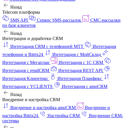
Назад
Telecom платформа
SMS API
Сервис SMS-рассылок
СМС-рассылки
по базе клиентов
Назад
Интеграции и доработки CRM
Интеграция CRM с телефонией МТТ
Интеграция
телефонии и Bitrix24
Интеграция с МойСклад
Интеграция с Мегаплан
Интеграция с 1C CRM
Интеграция с retailCRM
Интеграция REST API
Интеграция Клиентикс
Интеграция Планфикс
Интеграция с YCLIENTS
Интеграция с amoCRM
Назад
Внедрение и настройка CRM
Внедрение и настройка amoCRM
Внедрение и
настройка Bitrix24
Настройка CRM
Внедрение CRM-
системы