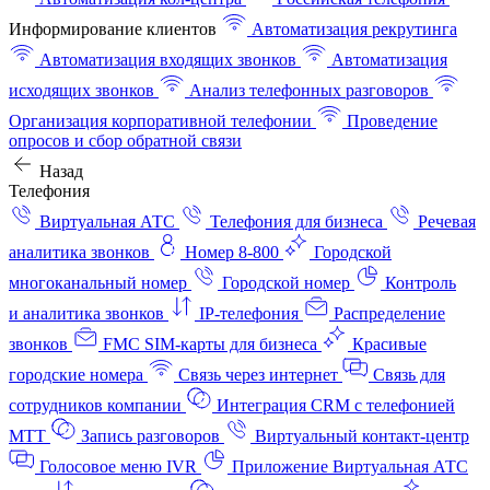
Информирование клиентов
Автоматизация рекрутинга
Автоматизация входящих звонков
Автоматизация
исходящих звонков
Анализ телефонных разговоров
Организация корпоративной телефонии
Проведение
опросов и сбор обратной связи
Назад
Телефония
Виртуальная АТС
Телефония для бизнеса
Речевая
аналитика звонков
Номер 8-800
Городской
многоканальный номер
Городской номер
Контроль
и аналитика звонков
IP-телефония
Распределение
звонков
FMC SIM-карты для бизнеса
Красивые
городские номера
Связь через интернет
Связь для
сотрудников компании
Интеграция CRM с телефонией
МТТ
Запись разговоров
Виртуальный контакт‑центр
Голосовое меню IVR
Приложение Виртуальная АТС