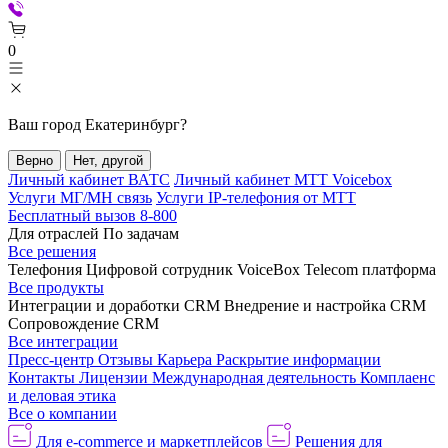
0
Ваш город
Екатеринбург
?
Верно
Нет, другой
Личный кабинет ВАТС
Личный кабинет МТТ Voicebox
Услуги МГ/МН связь
Услуги IP-телефония от МТТ
Бесплатный вызов 8-800
Для отраслей
По задачам
Все решения
Телефония
Цифровой сотрудник VoiceBox
Telecom платформа
Все продукты
Интеграции и доработки CRM
Внедрение и настройка CRM
Сопровождение CRM
Все интеграции
Пресс-центр
Отзывы
Карьера
Раскрытие информации
Контакты
Лицензии
Международная деятельность
Комплаенс
и деловая этика
Все о компании
Для e-commerce и маркетплейсов
Решения для