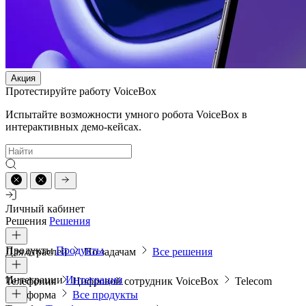
Акция
Протестируйте работу VoiceBox
Испытайте возможности умного робота VoiceBox в
интерактивных демо-кейсах.
Личный кабинет
Решения
Решения
Продукты
Продукты
Для отраслей
По задачам
Все решения
Интеграции
Интеграции
Телефония
Цифровой сотрудник VoiceBox
Telecom
платформа
Все продукты