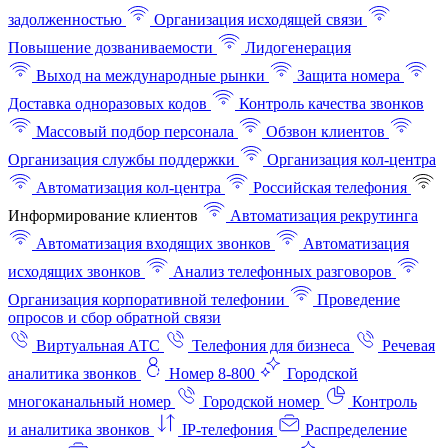
задолженностью
Организация исходящей связи
Повышение дозваниваемости
Лидогенерация
Выход на международные рынки
Защита номера
Доставка одноразовых кодов
Контроль качества звонков
Массовый подбор персонала
Обзвон клиентов
Организация службы поддержки
Организация кол-центра
Автоматизация кол-центра
Российская телефония
Информирование клиентов
Автоматизация рекрутинга
Автоматизация входящих звонков
Автоматизация
исходящих звонков
Анализ телефонных разговоров
Организация корпоративной телефонии
Проведение
опросов и сбор обратной связи
Виртуальная АТС
Телефония для бизнеса
Речевая
аналитика звонков
Номер 8-800
Городской
многоканальный номер
Городской номер
Контроль
и аналитика звонков
IP-телефония
Распределение