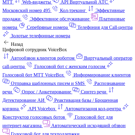
МТТ
Web-виджеты
API Виртуальной АТС
Московский номер 495
Кол-трекинг
Эффективные
продажи
Эффективное обслуживание
Платиновые
номера
Серебряные номера
Телефония для Call-центра
Золотые телефонные номера
Назад
Цифровой сотрудник VoiceBox
Автообзвон клиентов роботом
Виртуальный оператор
call-центра
Голосовой бот с женским голосом
Голосовой бот МТТ VoiceBox
Информирование клиентов
Отправка шаблонных писем и SMS
Распознавание
речи
Опрос / Анкетирование
Синтез речи
Детектирование АИ
Реактивация базы / Брошенная
корзина
API Voicebox
Автоматизация кол‑центра
Конструктор голосовых ботов
Голосовой бот для
интернет‑магазина
Автоматический исходящий обзвон
Голосовой бот для техподдержки