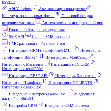
корзина
API Voicebox
Автоматизация кол‑центра
Конструктор голосовых ботов
Голосовой бот для
интернет‑магазина
Автоматический исходящий обзвон
Голосовой бот для техподдержки
SMS API
Сервис SMS-рассылок
СМС-рассылки по базе клиентов
Интеграция CRM с телефонией МТТ
Интеграция
телефонии и Bitrix24
Интеграция с МойСклад
Интеграция с Мегаплан
Интеграция с 1C CRM
Интеграция с retailCRM
Интеграция REST API
Интеграция Клиентикс
Интеграция Планфикс
Интеграция с YCLIENTS
Интеграция с amoCRM
Внедрение и настройка amoCRM
Внедрение и
настройка Bitrix24
Настройка CRM
Внедрение CRM-системы