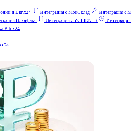
онии и Bitrix24
Интеграция с МойСклад
Интеграция с 
еграция Планфикс
Интеграция с YCLIENTS
Интеграци
а Bitrix24
кс24