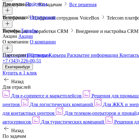
Продукты
Продукты
Для отраслей
По задачам
Все решения
Интеграции
Интеграции
Телефония
Цифровой сотрудник VoiceBox
Telecom платф
Тарифы
Тарифы
Интеграции и доработки CRM
Внедрение и настройка CR
Акции
Акции
О компании
О компании
Пресс-центр
Партнерам
Партнерам
Отзывы
Карьера
Раскрытие информации
Контакт
+7 (343) 226-00-51
Екатеринбург
Купить в 1 клик
Назад
Для отраслей
Для e-commerce и маркетплейсов
Решения для промыш
центров
Для логистических компаний
Для ЖКХ и энер
для контактных центров
Для телеком-операторов и провай
автосервисов
Для туристических компаний
Решения дл
Назад
По задачам