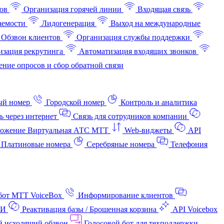
ов
Организация горячей линии
Входящая связь
аемости
Лидогенерация
Выход на международные
Обзвон клиентов
Организация службы поддержки
изация рекрутинга
Автоматизация входящих звонков
ние опросов и сбор обратной связи
ый номер
Городской номер
Контроль и аналитика
ь через интернет
Связь для сотрудников компании
ожение Виртуальная АТС МТТ
Web-виджеты
API
Платиновые номера
Серебряные номера
Телефония
бот МТТ VoiceBox
Информирование клиентов
АИ
Реактивация базы / Брошенная корзина
API Voicebox
й исходящий обзвон
Голосовой бот для техподдержки