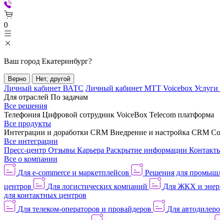
0
Ваш город
Екатеринбург
?
Верно
Нет, другой
Личный кабинет ВАТС
Личный кабинет МТТ Voicebox
Услуги
Для отраслей
По задачам
Все решения
Телефония
Цифровой сотрудник VoiceBox
Telecom платформа
Все продукты
Интеграции и доработки CRM
Внедрение и настройка CRM
Со
Все интеграции
Пресс-центр
Отзывы
Карьера
Раскрытие информации
Контакт
Все о компании
Для e-commerce и маркетплейсов
Решения для промыш
центров
Для логистических компаний
Для ЖКХ и энер
для контактных центров
Для телеком-операторов и провайдеров
Для автодилер