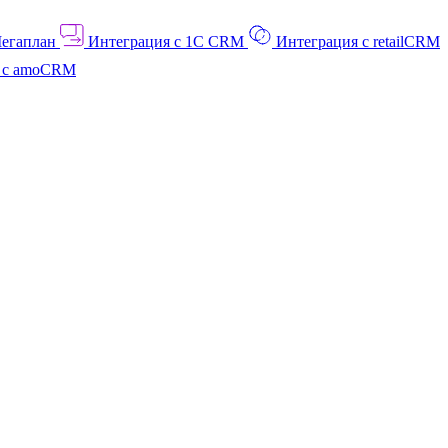
Мегаплан
Интеграция с 1C CRM
Интеграция с retailCRM
я с amoCRM