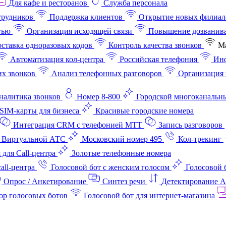
Для кафе и ресторанов
Служба персонала
трудников
Поддержка клиентов
Открытие новых филиал
тью
Организация исходящей связи
Повышение дозванив
ставка одноразовых кодов
Контроль качества звонков
Ма
Автоматизация кол-центра
Российская телефония
Инф
х звонков
Анализ телефонных разговоров
Организация 
аналитика звонков
Номер 8-800
Городской многоканальн
SIM-карты для бизнеса
Красивые городские номера
Интеграция CRM с телефонией МТТ
Запись разговоров
 Виртуальной АТС
Московский номер 495
Кол-трекинг
 для Call-центра
Золотые телефонные номера
all-центра
Голосовой бот с женским голосом
Голосовой 
Опрос / Анкетирование
Синтез речи
Детектирование 
ор голосовых ботов
Голосовой бот для интернет‑магазина