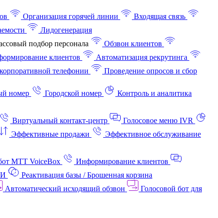
ов
Организация горячей линии
Входящая связь
аемости
Лидогенерация
ссовый подбор персонала
Обзвон клиентов
ормирование клиентов
Автоматизация рекрутинга
корпоративной телефонии
Проведение опросов и сбор
ый номер
Городской номер
Контроль и аналитика
Виртуальный контакт‑центр
Голосовое меню IVR
Эффективные продажи
Эффективное обслуживание
бот МТТ VoiceBox
Информирование клиентов
АИ
Реактивация базы / Брошенная корзина
Автоматический исходящий обзвон
Голосовой бот для