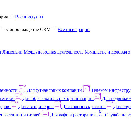
орма
Все продукты
M
Сопровождение CRM
Все интеграции
ы
Лицензии
Международная деятельность
Комплаенс и деловая 
ленности
Для финансовых компаний
Телеком-инфраструк
гетики
Для образовательных организаций
Для недвижим
деров
Для автодилеров
Для салонов красоты
Для слу
я гостиниц и отелей
Для кафе и ресторанов
Служба перс