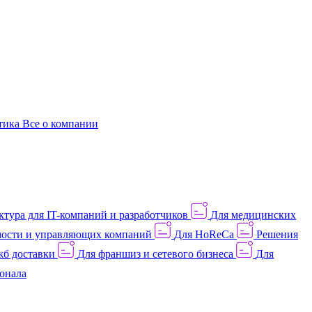
этика
Все о компании
тура для IT-компаний и разработчиков
Для медицинских
ости и управляющих компаний
Для HoReCa
Решения
жб доставки
Для франшиз и сетевого бизнеса
Для
онала