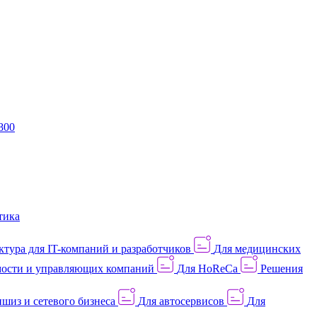
800
тика
тура для IT-компаний и разработчиков
Для медицинских
ости и управляющих компаний
Для HoReCa
Решения
шиз и сетевого бизнеса
Для автосервисов
Для