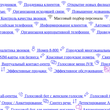
трудников
Поддержка клиентов
Открытие новых филиал
тью
Организация исходящей связи
Повышение дозванив
Контроль качества звонков
Массовый подбор персонала
ссийская телефония
Информирование клиентов
Автомат
говоров
Организация корпоративной телефонии
Проведе
аналитика звонков
Номер 8-800
Городской многоканальн
SIM-карты для бизнеса
Красивые городские номера
Связ
Виртуальный контакт‑центр
Голосовое меню IVR
Прил
Эффективные продажи
Эффективное обслуживание
all-центра
Голосовой бот с женским голосом
Голосовой 
Опрос / Анкетирование
Синтез речи
Детектирование 
ов
Голосовой бот для интернет‑магазина
Автоматически