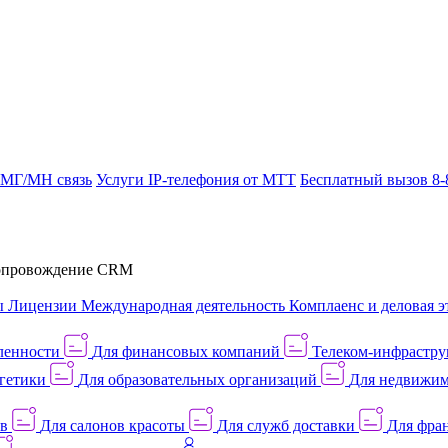
 МГ/МН связь
Услуги IP-телефония от МТТ
Бесплатный вызов 8-
провождение CRM
ы
Лицензии
Международная деятельность
Комплаенс и деловая э
ленности
Для финансовых компаний
Телеком-инфраструк
гетики
Для образовательных организаций
Для недвижим
ов
Для салонов красоты
Для служб доставки
Для фран