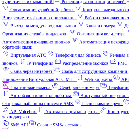
туристических компаний
Решения для гостиниц и отелей
Организация удалённой работы
Контроль выездных со
Внедрение телефонии в приложение
Работа с задолженнос
Выход на международные рынки
Защита номера
До
Организация службы поддержки
Организация кол-центра
Автоматизация входящих звонков
Автоматизация исходящи
обратной связи
Виртуальная АТС
Телефония для бизнеса
Речевая 
звонков
IP-телефония
Распределение звонков
FMC 
Связь через интернет
Связь для сотрудников компании
Приложение Виртуальная АТС МТТ
Web-виджеты
API
Платиновые номера
Серебряные номера
Телефония
Автообзвон клиентов роботом
Виртуальный оператор c
Отправка шаблонных писем и SMS
Распознавание речи
API Voicebox
Автоматизация кол‑центра
Конструкт
техподдержки
SMS API
Сервис SMS-рассылок