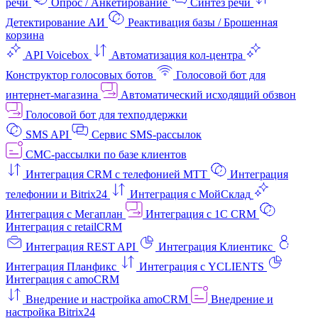
речи
Опрос / Анкетирование
Синтез речи
Детектирование АИ
Реактивация базы / Брошенная
корзина
API Voicebox
Автоматизация кол‑центра
Конструктор голосовых ботов
Голосовой бот для
интернет‑магазина
Автоматический исходящий обзвон
Голосовой бот для техподдержки
SMS API
Сервис SMS-рассылок
СМС-рассылки по базе клиентов
Интеграция CRM с телефонией МТТ
Интеграция
телефонии и Bitrix24
Интеграция с МойСклад
Интеграция с Мегаплан
Интеграция с 1C CRM
Интеграция с retailCRM
Интеграция REST API
Интеграция Клиентикс
Интеграция Планфикс
Интеграция с YCLIENTS
Интеграция с amoCRM
Внедрение и настройка amoCRM
Внедрение и
настройка Bitrix24