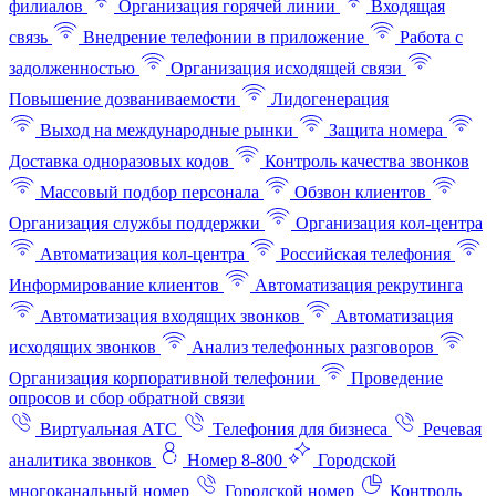
филиалов
Организация горячей линии
Входящая
связь
Внедрение телефонии в приложение
Работа с
задолженностью
Организация исходящей связи
Повышение дозваниваемости
Лидогенерация
Выход на международные рынки
Защита номера
Доставка одноразовых кодов
Контроль качества звонков
Массовый подбор персонала
Обзвон клиентов
Организация службы поддержки
Организация кол-центра
Автоматизация кол-центра
Российская телефония
Информирование клиентов
Автоматизация рекрутинга
Автоматизация входящих звонков
Автоматизация
исходящих звонков
Анализ телефонных разговоров
Организация корпоративной телефонии
Проведение
опросов и сбор обратной связи
Виртуальная АТС
Телефония для бизнеса
Речевая
аналитика звонков
Номер 8-800
Городской
многоканальный номер
Городской номер
Контроль