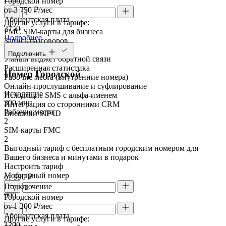
Городской номер
от 3 750 ₽/мес
Абонентская плата
Другие услуги в тарифе:
3750
FMC SIM-карты для бизнеса
Подробнее
Запись разговоров
Речевая аналитика
Подключить
Умный виджет обратной связи
Расширенная статистика
Номер Городской
Рабочие места (внутренние номера)
Онлайн-прослушивание и суфлирование
Исходящие
Исходящие SMS с альфа-именем
300 мин
Интеграция со сторонними CRM
Рабочие места
Внешний SIP ID
2
SIM-карты FMC
2
Выгодный тариф с бесплатным городским номером для
Вашего бизнеса и минутами в подарок
Настроить тариф
Мобильный номер
от 990 ₽
Подключение
990
Городской номер
от 1 200 ₽/мес
Абонентская плата
Другие услуги в тарифе:
1200