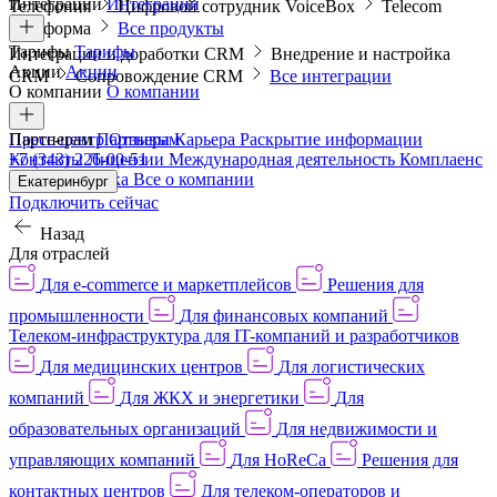
Интеграции
Интеграции
Телефония
Цифровой сотрудник VoiceBox
Telecom
платформа
Все продукты
Тарифы
Тарифы
Интеграции и доработки CRM
Внедрение и настройка
Акции
Акции
CRM
Сопровождение CRM
Все интеграции
О компании
О компании
Пресс-центр
Партнерам
Партнерам
Отзывы
Карьера
Раскрытие информации
Контакты
+7 (343) 226-00-51
Лицензии
Международная деятельность
Комплаенс
и деловая этика
Все о компании
Екатеринбург
Подключить сейчас
Назад
Для отраслей
Для e-commerce и маркетплейсов
Решения для
промышленности
Для финансовых компаний
Телеком-инфраструктура для IT-компаний и разработчиков
Для медицинских центров
Для логистических
компаний
Для ЖКХ и энергетики
Для
образовательных организаций
Для недвижимости и
управляющих компаний
Для HoReCa
Решения для
контактных центров
Для телеком-операторов и