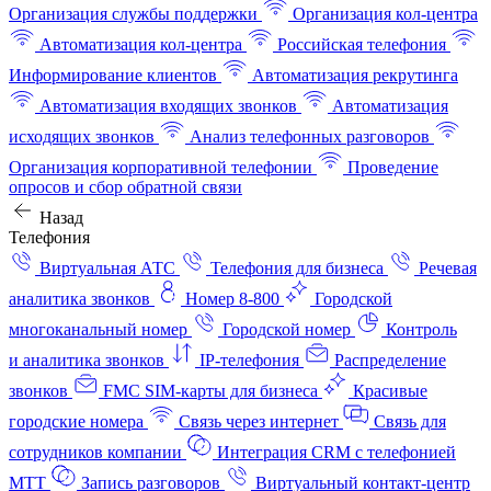
Организация службы поддержки
Организация кол-центра
Автоматизация кол-центра
Российская телефония
Информирование клиентов
Автоматизация рекрутинга
Автоматизация входящих звонков
Автоматизация
исходящих звонков
Анализ телефонных разговоров
Организация корпоративной телефонии
Проведение
опросов и сбор обратной связи
Назад
Телефония
Виртуальная АТС
Телефония для бизнеса
Речевая
аналитика звонков
Номер 8-800
Городской
многоканальный номер
Городской номер
Контроль
и аналитика звонков
IP-телефония
Распределение
звонков
FMC SIM-карты для бизнеса
Красивые
городские номера
Связь через интернет
Связь для
сотрудников компании
Интеграция CRM с телефонией
МТТ
Запись разговоров
Виртуальный контакт‑центр