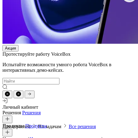
Акция
Протестируйте работу VoiceBox
Испытайте возможности умного робота VoiceBox в
интерактивных демо-кейсах.
Личный кабинет
Решения
Решения
Продукты
Продукты
Для отраслей
По задачам
Все решения