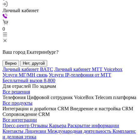
Личный кабинет
0
Ваш город
Екатеринбург
?
Верно
Нет, другой
Личный кабинет ВАТС
Личный кабинет МТТ Voicebox
Услуги МГ/МН связь
Услуги IP-телефония от МТТ
Бесплатный вызов 8-800
Для отраслей
По задачам
Все решения
Телефония
Цифровой сотрудник VoiceBox
Telecom платформа
Все продукты
Интеграции и доработки CRM
Внедрение и настройка CRM
Сопровождение CRM
Все интеграции
Пресс-центр
Отзывы
Карьера
Раскрытие информации
Контакты
Лицензии
Международная деятельность
Комплаенс
и деловая этика