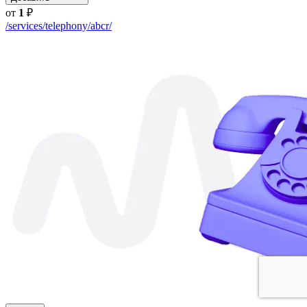
от
1
₽
/services/telephony/abcr/