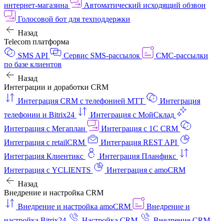
интернет‑магазина
Автоматический исходящий обзвон
Голосовой бот для техподдержки
Назад
Telecom платформа
SMS API
Сервис SMS-рассылок
СМС-рассылки
по базе клиентов
Назад
Интеграции и доработки CRM
Интеграция CRM с телефонией МТТ
Интеграция
телефонии и Bitrix24
Интеграция с МойСклад
Интеграция с Мегаплан
Интеграция с 1C CRM
Интеграция с retailCRM
Интеграция REST API
Интеграция Клиентикс
Интеграция Планфикс
Интеграция с YCLIENTS
Интеграция с amoCRM
Назад
Внедрение и настройка CRM
Внедрение и настройка amoCRM
Внедрение и
настройка Bitrix24
Настройка CRM
Внедрение CRM-