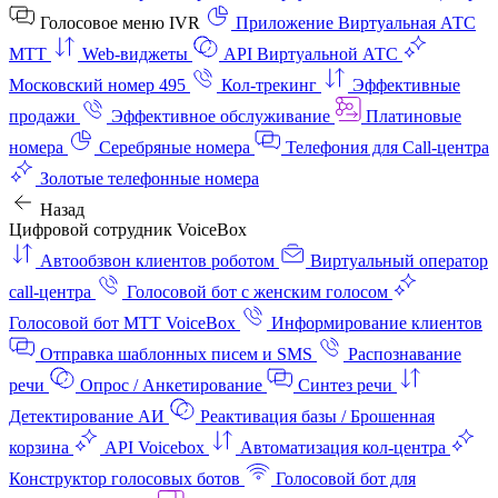
Голосовое меню IVR
Приложение Виртуальная АТС
МТТ
Web-виджеты
API Виртуальной АТС
Московский номер 495
Кол-трекинг
Эффективные
продажи
Эффективное обслуживание
Платиновые
номера
Серебряные номера
Телефония для Call-центра
Золотые телефонные номера
Назад
Цифровой сотрудник VoiceBox
Автообзвон клиентов роботом
Виртуальный оператор
call-центра
Голосовой бот с женским голосом
Голосовой бот МТТ VoiceBox
Информирование клиентов
Отправка шаблонных писем и SMS
Распознавание
речи
Опрос / Анкетирование
Синтез речи
Детектирование АИ
Реактивация базы / Брошенная
корзина
API Voicebox
Автоматизация кол‑центра
Конструктор голосовых ботов
Голосовой бот для