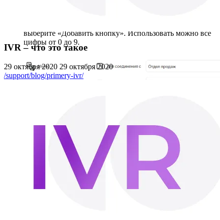
Если трёх кнопок не хватает и нужно создать новые,
выберите «Добавить кнопку». Использовать можно все
цифры от 0 до 9.
IVR – что это такое
29 октября 2020
29 октября 2020
/support/blog/primery-ivr/
Добавьте голосовое приветствие — загрузите готовый
файл или введите текст и озвучьте его через функцию
«Синтез речи».