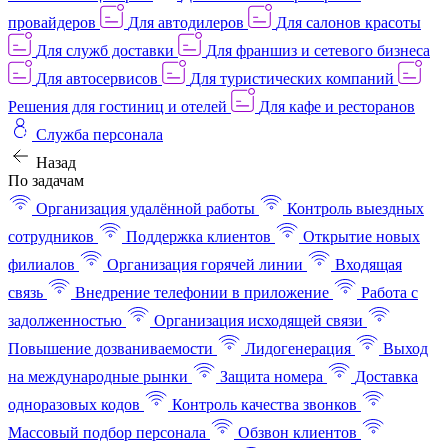
провайдеров
Для автодилеров
Для салонов красоты
Для служб доставки
Для франшиз и сетевого бизнеса
Для автосервисов
Для туристических компаний
Решения для гостиниц и отелей
Для кафе и ресторанов
Служба персонала
Назад
По задачам
Организация удалённой работы
Контроль выездных
сотрудников
Поддержка клиентов
Открытие новых
филиалов
Организация горячей линии
Входящая
связь
Внедрение телефонии в приложение
Работа с
задолженностью
Организация исходящей связи
Повышение дозваниваемости
Лидогенерация
Выход
на международные рынки
Защита номера
Доставка
одноразовых кодов
Контроль качества звонков
Массовый подбор персонала
Обзвон клиентов