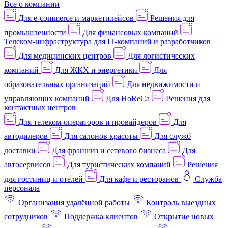
Все о компании
Для e-commerce и маркетплейсов
Решения для
промышленности
Для финансовых компаний
Телеком-инфраструктура для IT-компаний и разработчиков
Для медицинских центров
Для логистических
компаний
Для ЖКХ и энергетики
Для
образовательных организаций
Для недвижимости и
управляющих компаний
Для HoReCa
Решения для
контактных центров
Для телеком-операторов и провайдеров
Для
автодилеров
Для салонов красоты
Для служб
доставки
Для франшиз и сетевого бизнеса
Для
автосервисов
Для туристических компаний
Решения
для гостиниц и отелей
Для кафе и ресторанов
Служба
персонала
Организация удалённой работы
Контроль выездных
сотрудников
Поддержка клиентов
Открытие новых