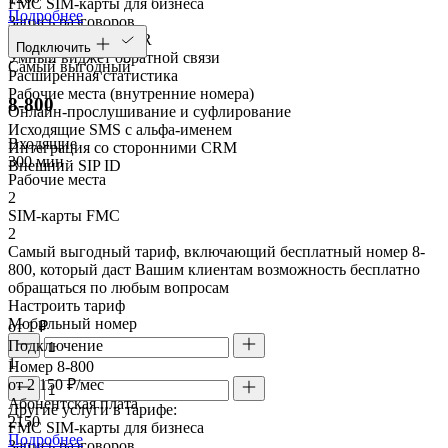
FMC SIM-карты для бизнеса
Подробнее
Запись разговоров
Голосовое меню IVR
Подключить
Умный виджет обратной связи
Самый выгодный
Расширенная статистика
Рабочие места (внутренние номера)
8-800
Онлайн-прослушивание и суфлирование
Исходящие SMS с альфа-именем
Входящие
Интеграция со сторонними CRM
300 мин
Внешний SIP ID
Рабочие места
2
SIM-карты FMC
2
Самый выгодный тариф, включающий бесплатный номер 8-
800, который даст Вашим клиентам возможность бесплатно
обращаться по любым вопросам
Настроить тариф
Мобильный номер
от 1 ₽
Подключение
1
Номер 8-800
от 2 150 ₽/мес
Абонентская плата
Другие услуги в тарифе:
2150
FMC SIM-карты для бизнеса
Подробнее
Запись разговоров