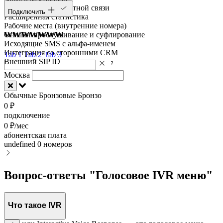
Умный виджет обратной связи
Подключить
Расширенная статистика
Рабочие места (внутренние номера)
wwwwwww
Онлайн-прослушивание и суфлирование
Исходящие SMS с альфа-именем
Интеграция со сторонними CRM
Tab 1
Tab 2
Tab 3
Внешний SIP ID
Москва
Обычные
Бронзовые
Бронзо
0 ₽
подключение
0 ₽/мес
абонентская плата
undefined
0 номеров
Вопрос-ответы "Голосовое IVR меню"
Что такое IVR