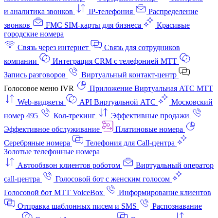
и аналитика звонков
IP-телефония
Распределение
звонков
FMC SIM-карты для бизнеса
Красивые
городские номера
Связь через интернет
Связь для сотрудников
компании
Интеграция CRM с телефонией МТТ
Запись разговоров
Виртуальный контакт‑центр
Голосовое меню IVR
Приложение Виртуальная АТС МТТ
Web-виджеты
API Виртуальной АТС
Московский
номер 495
Кол-трекинг
Эффективные продажи
Эффективное обслуживание
Платиновые номера
Серебряные номера
Телефония для Call-центра
Золотые телефонные номера
Автообзвон клиентов роботом
Виртуальный оператор
call-центра
Голосовой бот с женским голосом
Голосовой бот МТТ VoiceBox
Информирование клиентов
Отправка шаблонных писем и SMS
Распознавание