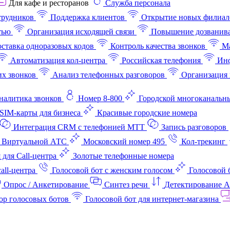
Для кафе и ресторанов
Служба персонала
трудников
Поддержка клиентов
Открытие новых филиал
тью
Организация исходящей связи
Повышение дозванив
ставка одноразовых кодов
Контроль качества звонков
Ма
Автоматизация кол-центра
Российская телефония
Инф
х звонков
Анализ телефонных разговоров
Организация 
аналитика звонков
Номер 8-800
Городской многоканальн
SIM-карты для бизнеса
Красивые городские номера
Интеграция CRM с телефонией МТТ
Запись разговоров
 Виртуальной АТС
Московский номер 495
Кол-трекинг
 для Call-центра
Золотые телефонные номера
all-центра
Голосовой бот с женским голосом
Голосовой 
Опрос / Анкетирование
Синтез речи
Детектирование 
ор голосовых ботов
Голосовой бот для интернет‑магазина