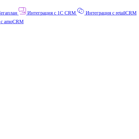
Мегаплан
Интеграция с 1C CRM
Интеграция с retailCRM
я с amoCRM