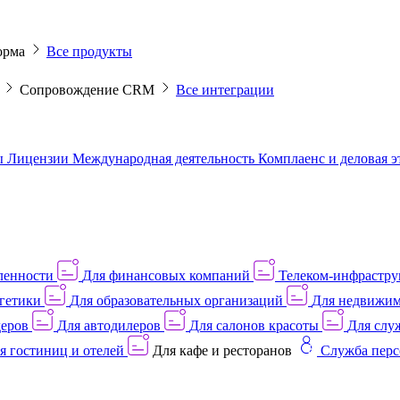
орма
Все продукты
M
Сопровождение CRM
Все интеграции
ы
Лицензии
Международная деятельность
Комплаенс и деловая 
ленности
Для финансовых компаний
Телеком-инфраструк
гетики
Для образовательных организаций
Для недвижим
деров
Для автодилеров
Для салонов красоты
Для слу
я гостиниц и отелей
Для кафе и ресторанов
Служба перс