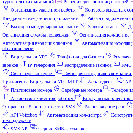
туристических компаний
Решения для гостиниц и отелей
Организация удалённой работы
Контроль выездных со
Внедрение телефонии в приложение
Работа с задолженнос
Выход на международные рынки
Защита номера
До
Организация службы поддержки
Организация кол-центра
Автоматизация входящих звонков
Автоматизация исходящи
обратной связи
Виртуальная АТС
Телефония для бизнеса
Речевая 
звонков
IP-телефония
Распределение звонков
FMC 
Связь через интернет
Связь для сотрудников компании
Приложение Виртуальная АТС МТТ
Web-виджеты
API
Платиновые номера
Серебряные номера
Телефония
Автообзвон клиентов роботом
Виртуальный оператор c
Отправка шаблонных писем и SMS
Распознавание речи
API Voicebox
Автоматизация кол‑центра
Конструкт
техподдержки
SMS API
Сервис SMS-рассылок