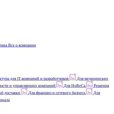
этика
Все о компании
тура для IT-компаний и разработчиков
Для медицинских
ости и управляющих компаний
Для HoReCa
Решения
жб доставки
Для франшиз и сетевого бизнеса
Для
онала