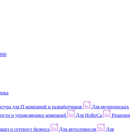
800
тика
тура для IT-компаний и разработчиков
Для медицинских
ости и управляющих компаний
Для HoReCa
Решения
шиз и сетевого бизнеса
Для автосервисов
Для