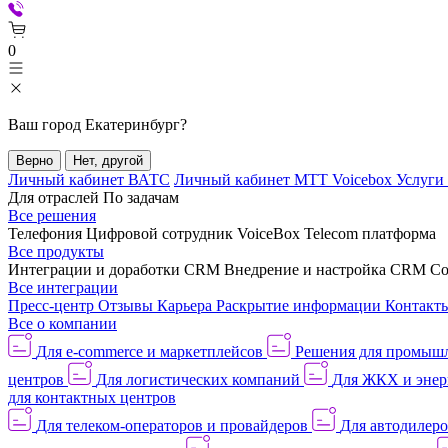
0
Ваш город
Екатеринбург
?
Верно
Нет, другой
Личный кабинет ВАТС
Личный кабинет МТТ Voicebox
Услуги
Для отраслей
По задачам
Все решения
Телефония
Цифровой сотрудник VoiceBox
Telecom платформа
Все продукты
Интеграции и доработки CRM
Внедрение и настройка CRM
Со
Все интеграции
Пресс-центр
Отзывы
Карьера
Раскрытие информации
Контакт
Все о компании
Для e-commerce и маркетплейсов
Решения для промыш
центров
Для логистических компаний
Для ЖКХ и энер
для контактных центров
Для телеком-операторов и провайдеров
Для автодилер