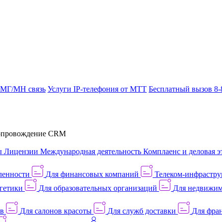
 МГ/МН связь
Услуги IP-телефония от МТТ
Бесплатный вызов 8-
провождение CRM
ы
Лицензии
Международная деятельность
Комплаенс и деловая э
ленности
Для финансовых компаний
Телеком-инфраструк
гетики
Для образовательных организаций
Для недвижим
ов
Для салонов красоты
Для служб доставки
Для фран