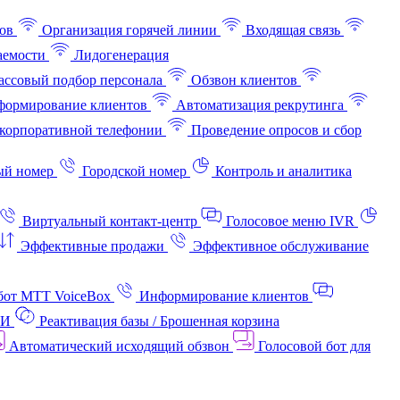
ов
Организация горячей линии
Входящая связь
аемости
Лидогенерация
ссовый подбор персонала
Обзвон клиентов
ормирование клиентов
Автоматизация рекрутинга
корпоративной телефонии
Проведение опросов и сбор
ый номер
Городской номер
Контроль и аналитика
Виртуальный контакт‑центр
Голосовое меню IVR
Эффективные продажи
Эффективное обслуживание
бот МТТ VoiceBox
Информирование клиентов
АИ
Реактивация базы / Брошенная корзина
Автоматический исходящий обзвон
Голосовой бот для