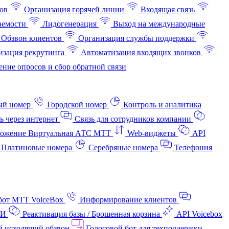
ов
Организация горячей линии
Входящая связь
аемости
Лидогенерация
Выход на международные
Обзвон клиентов
Организация службы поддержки
изация рекрутинга
Автоматизация входящих звонков
ние опросов и сбор обратной связи
ый номер
Городской номер
Контроль и аналитика
ь через интернет
Связь для сотрудников компании
ожение Виртуальная АТС МТТ
Web-виджеты
API
Платиновые номера
Серебряные номера
Телефония
бот МТТ VoiceBox
Информирование клиентов
АИ
Реактивация базы / Брошенная корзина
API Voicebox
й исходящий обзвон
Голосовой бот для техподдержки