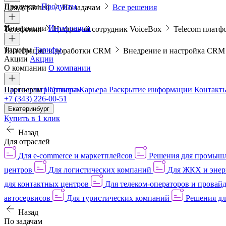
Продукты
Продукты
Для отраслей
По задачам
Все решения
Интеграции
Интеграции
Телефония
Цифровой сотрудник VoiceBox
Telecom платф
Тарифы
Тарифы
Интеграции и доработки CRM
Внедрение и настройка CR
Акции
Акции
О компании
О компании
Пресс-центр
Партнерам
Партнерам
Отзывы
Карьера
Раскрытие информации
Контакт
+7 (343) 226-00-51
Екатеринбург
Купить в 1 клик
Назад
Для отраслей
Для e-commerce и маркетплейсов
Решения для промыш
центров
Для логистических компаний
Для ЖКХ и энер
для контактных центров
Для телеком-операторов и провай
автосервисов
Для туристических компаний
Решения дл
Назад
По задачам