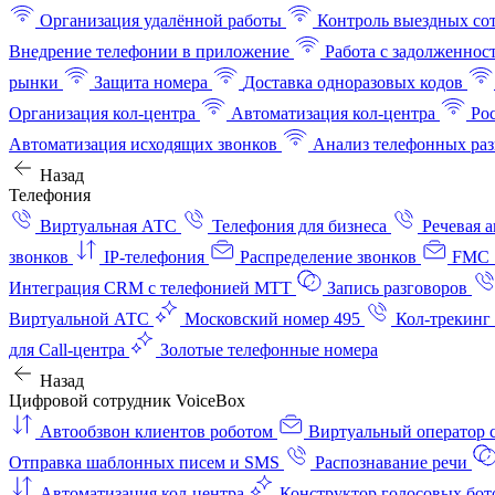
Организация удалённой работы
Контроль выездных со
Внедрение телефонии в приложение
Работа с задолженнос
рынки
Защита номера
Доставка одноразовых кодов
Организация кол-центра
Автоматизация кол-центра
Ро
Автоматизация исходящих звонков
Анализ телефонных раз
Назад
Телефония
Виртуальная АТС
Телефония для бизнеса
Речевая 
звонков
IP-телефония
Распределение звонков
FMC 
Интеграция CRM с телефонией МТТ
Запись разговоров
Виртуальной АТС
Московский номер 495
Кол-трекинг
для Call-центра
Золотые телефонные номера
Назад
Цифровой сотрудник VoiceBox
Автообзвон клиентов роботом
Виртуальный оператор c
Отправка шаблонных писем и SMS
Распознавание речи
Автоматизация кол‑центра
Конструктор голосовых бот