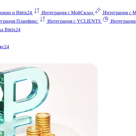
онии и Bitrix24
Интеграция с МойСклад
Интеграция с 
еграция Планфикс
Интеграция с YCLIENTS
Интеграци
а Bitrix24
кс24