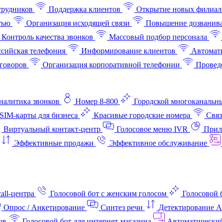
трудников
Поддержка клиентов
Открытие новых филиал
тью
Организация исходящей связи
Повышение дозванив
Контроль качества звонков
Массовый подбор персонала
ссийская телефония
Информирование клиентов
Автомат
говоров
Организация корпоративной телефонии
Проведе
аналитика звонков
Номер 8-800
Городской многоканальн
SIM-карты для бизнеса
Красивые городские номера
Связ
Виртуальный контакт‑центр
Голосовое меню IVR
Прил
Эффективные продажи
Эффективное обслуживание
all-центра
Голосовой бот с женским голосом
Голосовой 
Опрос / Анкетирование
Синтез речи
Детектирование 
ов
Голосовой бот для интернет‑магазина
Автоматически