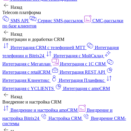
Назад
Telecom платформа
SMS API
Сервис SMS-рассылок
СМС-рассылки
по базе клиентов
Назад
Интеграции и доработки CRM
Интеграция CRM с телефонией МТТ
Интеграция
телефонии и Bitrix24
Интеграция с МойСклад
Интеграция с Мегаплан
Интеграция с 1C CRM
Интеграция с retailCRM
Интеграция REST API
Интеграция Клиентикс
Интеграция Планфикс
Интеграция с YCLIENTS
Интеграция с amoCRM
Назад
Внедрение и настройка CRM
Внедрение и настройка amoCRM
Внедрение и
настройка Bitrix24
Настройка CRM
Внедрение CRM-
системы