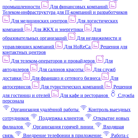
промышленности
Для финансовых компаний
Телеком-инфраструктура для IT-компаний и разработчиков
Для медицинских центров
Для логистических
компаний
Для ЖКХ и энергетики
Для
образовательных организаций
Для недвижимости и
управляющих компаний
Для HoReCa
Решения для
контактных центров
Для телеком-операторов и провайдеров
Для
автодилеров
Для салонов красоты
Для служб
доставки
Для франшиз и сетевого бизнеса
Для
автосервисов
Для туристических компаний
Решения
для гостиниц и отелей
Для кафе и ресторанов
Служба
персонала
Организация удалённой работы
Контроль выездных
сотрудников
Поддержка клиентов
Открытие новых
филиалов
Организация горячей линии
Входящая
связь
Внедрение телефонии в приложение
Работа с