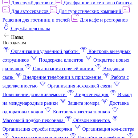
Для служб доставки
Для франшиз и сетевого бизнеса
Для автосервисов
Для туристических компаний
Решения для гостиниц и отелей
Для кафе и ресторанов
Служба персонала
Назад
По задачам
Организация удалённой работы
Контроль выездных
сотрудников
Поддержка клиентов
Открытие новых
филиалов
Организация горячей линии
Входящая
связь
Внедрение телефонии в приложение
Работа с
задолженностью
Организация исходящей связи
Повышение дозваниваемости
Лидогенерация
Выход
на международные рынки
Защита номера
Доставка
одноразовых кодов
Контроль качества звонков
Массовый подбор персонала
Обзвон клиентов
Организация службы поддержки
Организация кол-центра
Автоматизация кол-центра
Российская телефония