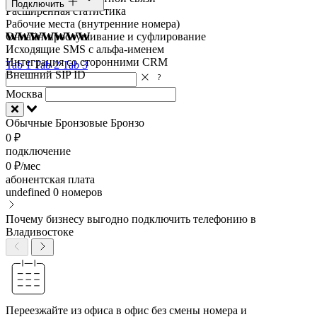
Подключить
Расширенная статистика
Рабочие места (внутренние номера)
wwwwwww
Онлайн-прослушивание и суфлирование
Исходящие SMS с альфа-именем
Интеграция со сторонними CRM
Tab 1
Tab 2
Tab 3
Внешний SIP ID
Москва
Обычные
Бронзовые
Бронзо
0 ₽
подключение
0 ₽/мес
абонентская плата
undefined
0 номеров
Почему бизнесу выгодно подключить телефонию в
Владивостоке
Переезжайте из офиса в офис без смены номера и