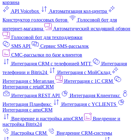
корзина
API Voicebox
Автоматизация кол‑центра
Конструктор голосовых ботов
Голосовой бот для
интернет‑магазина
Автоматический исходящий обзвон
Голосовой бот для техподдержки
SMS API
Сервис SMS-рассылок
СМС-рассылки по базе клиентов
Интеграция CRM с телефонией МТТ
Интеграция
телефонии и Bitrix24
Интеграция с МойСклад
Интеграция с Мегаплан
Интеграция с 1C CRM
Интеграция с retailCRM
Интеграция REST API
Интеграция Клиентикс
Интеграция Планфикс
Интеграция с YCLIENTS
Интеграция с amoCRM
Внедрение и настройка amoCRM
Внедрение и
настройка Bitrix24
Настройка CRM
Внедрение CRM-системы