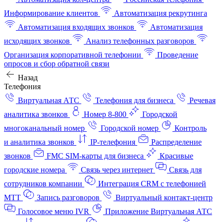
Информирование клиентов
Автоматизация рекрутинга
Автоматизация входящих звонков
Автоматизация
исходящих звонков
Анализ телефонных разговоров
Организация корпоративной телефонии
Проведение
опросов и сбор обратной связи
Назад
Телефония
Виртуальная АТС
Телефония для бизнеса
Речевая
аналитика звонков
Номер 8-800
Городской
многоканальный номер
Городской номер
Контроль
и аналитика звонков
IP-телефония
Распределение
звонков
FMC SIM-карты для бизнеса
Красивые
городские номера
Связь через интернет
Связь для
сотрудников компании
Интеграция CRM с телефонией
МТТ
Запись разговоров
Виртуальный контакт‑центр
Голосовое меню IVR
Приложение Виртуальная АТС