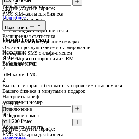
от 3 750 ₽/мес
Абонентская плата
Другие услуги в тарифе:
3750
FMC SIM-карты для бизнеса
Подробнее
Запись разговоров
Речевая аналитика
Подключить
Умный виджет обратной связи
Расширенная статистика
Номер Городской
Рабочие места (внутренние номера)
Онлайн-прослушивание и суфлирование
Исходящие
Исходящие SMS с альфа-именем
300 мин
Интеграция со сторонними CRM
Рабочие места
Внешний SIP ID
2
SIM-карты FMC
2
Выгодный тариф с бесплатным городским номером для
Вашего бизнеса и минутами в подарок
Настроить тариф
Мобильный номер
от 990 ₽
Подключение
990
Городской номер
от 1 200 ₽/мес
Абонентская плата
Другие услуги в тарифе:
1200
FMC SIM-карты для бизнеса
Подробнее