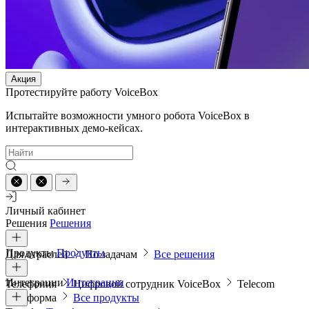
Акция
Протестируйте работу VoiceBox
Испытайте возможности умного робота VoiceBox в
интерактивных демо-кейсах.
Личный кабинет
Решения
Решения
Продукты
Продукты
Для отраслей
По задачам
Все решения
Интеграции
Интеграции
Телефония
Цифровой сотрудник VoiceBox
Telecom
платформа
Все продукты