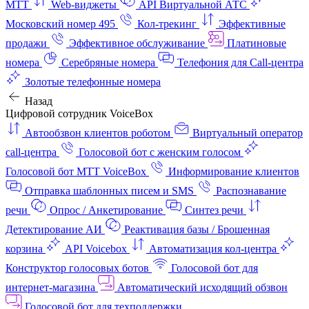
МТТ
Web-виджеты
API Виртуальной АТС
Московский номер 495
Кол-трекинг
Эффективные
продажи
Эффективное обслуживание
Платиновые
номера
Серебряные номера
Телефония для Call-центра
Золотые телефонные номера
Назад
Цифровой сотрудник VoiceBox
Автообзвон клиентов роботом
Виртуальный оператор
call-центра
Голосовой бот с женским голосом
Голосовой бот МТТ VoiceBox
Информирование клиентов
Отправка шаблонных писем и SMS
Распознавание
речи
Опрос / Анкетирование
Синтез речи
Детектирование АИ
Реактивация базы / Брошенная
корзина
API Voicebox
Автоматизация кол‑центра
Конструктор голосовых ботов
Голосовой бот для
интернет‑магазина
Автоматический исходящий обзвон
Голосовой бот для техподдержки