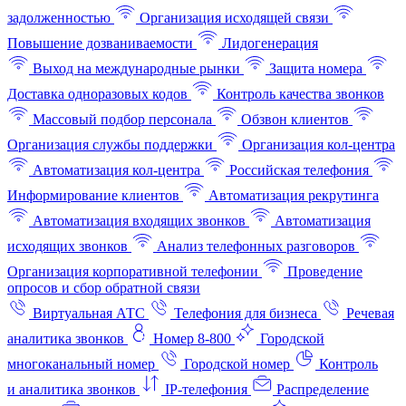
задолженностью
Организация исходящей связи
Повышение дозваниваемости
Лидогенерация
Выход на международные рынки
Защита номера
Доставка одноразовых кодов
Контроль качества звонков
Массовый подбор персонала
Обзвон клиентов
Организация службы поддержки
Организация кол-центра
Автоматизация кол-центра
Российская телефония
Информирование клиентов
Автоматизация рекрутинга
Автоматизация входящих звонков
Автоматизация
исходящих звонков
Анализ телефонных разговоров
Организация корпоративной телефонии
Проведение
опросов и сбор обратной связи
Виртуальная АТС
Телефония для бизнеса
Речевая
аналитика звонков
Номер 8-800
Городской
многоканальный номер
Городской номер
Контроль
и аналитика звонков
IP-телефония
Распределение