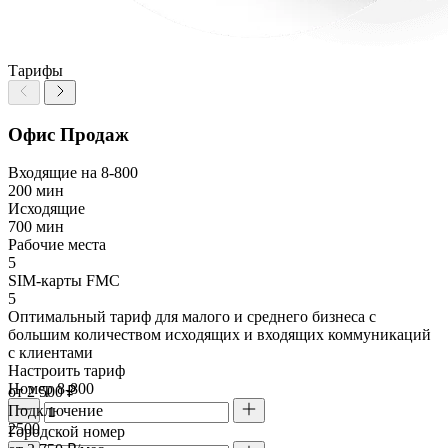
Тарифы
Офис Продаж
Входящие на 8-800
200 мин
Исходящие
700 мин
Рабочие места
5
SIM-карты FMC
5
Оптимальный тариф для малого и среднего бизнеса с
большим количеством исходящих и входящих коммуникаций
с клиентами
Настроить тариф
Номер 8-800
от 2 500 ₽
Подключение
2500
Городской номер