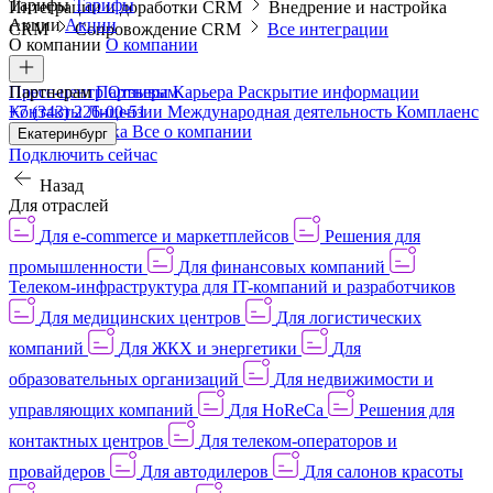
Тарифы
Тарифы
Интеграции и доработки CRM
Внедрение и настройка
Акции
Акции
CRM
Сопровождение CRM
Все интеграции
О компании
О компании
Пресс-центр
Партнерам
Партнерам
Отзывы
Карьера
Раскрытие информации
Контакты
+7 (343) 226-00-51
Лицензии
Международная деятельность
Комплаенс
и деловая этика
Все о компании
Екатеринбург
Подключить сейчас
Назад
Для отраслей
Для e-commerce и маркетплейсов
Решения для
промышленности
Для финансовых компаний
Телеком-инфраструктура для IT-компаний и разработчиков
Для медицинских центров
Для логистических
компаний
Для ЖКХ и энергетики
Для
образовательных организаций
Для недвижимости и
управляющих компаний
Для HoReCa
Решения для
контактных центров
Для телеком-операторов и
провайдеров
Для автодилеров
Для салонов красоты