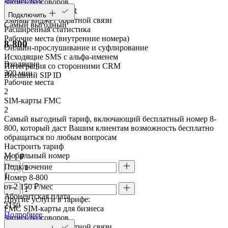
Запись разговоров
Голосовое меню IVR
Подключить
Умный виджет обратной связи
Самый выгодный
Расширенная статистика
Рабочие места (внутренние номера)
8-800
Онлайн-прослушивание и суфлирование
Исходящие SMS с альфа-именем
Входящие
Интеграция со сторонними CRM
300 мин
Внешний SIP ID
Рабочие места
2
SIM-карты FMC
2
Самый выгодный тариф, включающий бесплатный номер 8-
800, который даст Вашим клиентам возможность бесплатно
обращаться по любым вопросам
Настроить тариф
Мобильный номер
от 1 ₽
Подключение
1
Номер 8-800
от 2 150 ₽/мес
Абонентская плата
Другие услуги в тарифе:
2150
FMC SIM-карты для бизнеса
Подробнее
Запись разговоров
Умный виджет обратной связи