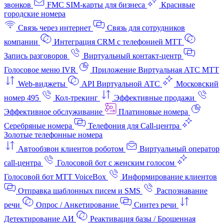
звонков
FMC SIM-карты для бизнеса
Красивые
городские номера
Связь через интернет
Связь для сотрудников
компании
Интеграция CRM с телефонией МТТ
Запись разговоров
Виртуальный контакт‑центр
Голосовое меню IVR
Приложение Виртуальная АТС МТТ
Web-виджеты
API Виртуальной АТС
Московский
номер 495
Кол-трекинг
Эффективные продажи
Эффективное обслуживание
Платиновые номера
Серебряные номера
Телефония для Call-центра
Золотые телефонные номера
Автообзвон клиентов роботом
Виртуальный оператор
call-центра
Голосовой бот с женским голосом
Голосовой бот МТТ VoiceBox
Информирование клиентов
Отправка шаблонных писем и SMS
Распознавание
речи
Опрос / Анкетирование
Синтез речи
Детектирование АИ
Реактивация базы / Брошенная