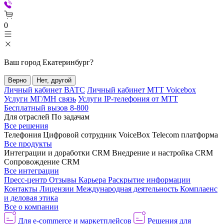
0
Ваш город
Екатеринбург
?
Верно
Нет, другой
Личный кабинет ВАТС
Личный кабинет МТТ Voicebox
Услуги МГ/МН связь
Услуги IP-телефония от МТТ
Бесплатный вызов 8-800
Для отраслей
По задачам
Все решения
Телефония
Цифровой сотрудник VoiceBox
Telecom платформа
Все продукты
Интеграции и доработки CRM
Внедрение и настройка CRM
Сопровождение CRM
Все интеграции
Пресс-центр
Отзывы
Карьера
Раскрытие информации
Контакты
Лицензии
Международная деятельность
Комплаенс
и деловая этика
Все о компании
Для e-commerce и маркетплейсов
Решения для